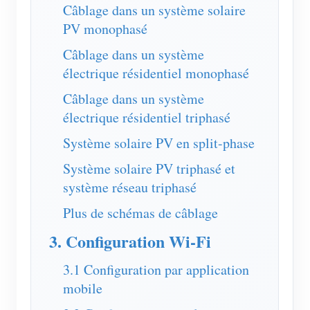
Chargeur EV
Câblage dans un système solaire
PV monophasé
Simulateur IAMMETER
Câblage dans un système
Compteur virtuel
électrique résidentiel monophasé
Système de prévision et de simulation énergétique
Câblage dans un système
Applications
électrique résidentiel triphasé
Système solaire PV en split-phase
Moniteur d’énergie pour système solaire PV
Boutique
Système solaire PV triphasé et
Moniteur de consommation électrique
Ressources
système réseau triphasé
Système de contrôle du chauffage PV
Démarrage rapide du produit
Communauté
Plus de schémas de câblage
Domotique
Documentation
Programme contributeur
Solutions
3. Configuration Wi-Fi
Surveillance énergétique d’usine
Vidéo tutorielle
Centre des contributeurs
Contact
3.1 Configuration par application
FAQ
Activités IAMMETER
mobile
À propos de nous
Actualités
Forum