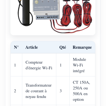
N°
Article
Qté
Remarque
Module
Compteur
1
1
Wi-Fi
d'énergie Wi-Fi
intégré
CT 150A,
Transformateur
250A ou
2
de courant à
3
500A en
noyau fendu
option