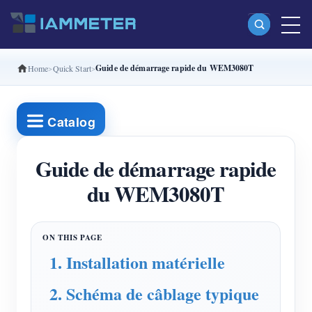
Guide de démarrage rapide du WEM3080T
Home
Quick Start
Produits
Compteur d’énergie Wi-Fi monophasé (WEM3080)
Catalog
Compteur d’énergie Wi-Fi split-phase (WEM2067)
Compteur d’énergie Wi-Fi triphasé (WEM3080T)
Guide de démarrage rapide
du WEM3080T
Compteur d’énergie Wi-Fi triphasé (WEM3046T)
Compteur d’énergie Wi-Fi triphasé (WEM3050T)
Contrôleur de puissance WiFi
1. Installation matérielle
IAMMETER Cloud Pro
2. Schéma de câblage typique
Service d’auto-hébergement