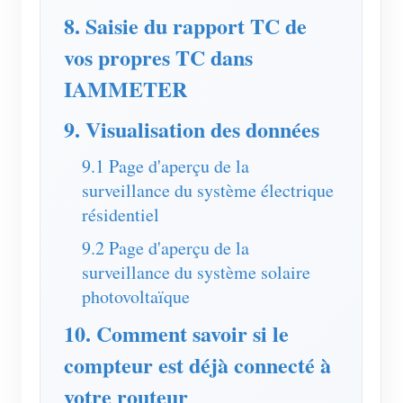
8. Saisie du rapport TC de
Blogs
App Store
vos propres TC dans
Explorer le site
IAMMETER
Classement PV
9. Visualisation des données
9.1 Page d'aperçu de la
surveillance du système électrique
résidentiel
9.2 Page d'aperçu de la
surveillance du système solaire
photovoltaïque
10. Comment savoir si le
compteur est déjà connecté à
votre routeur