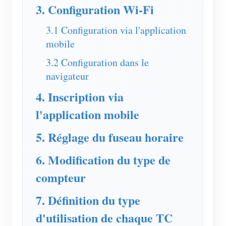
Chargeur EV
3. Configuration Wi-Fi
Simulateur IAMMETER
3.1 Configuration via l'application
mobile
Compteur virtuel
3.2 Configuration dans le
Système de prévision et de simulation énergétique
navigateur
Applications
4. Inscription via
Moniteur d’énergie pour système solaire PV
Boutique
l'application mobile
Moniteur de consommation électrique
Ressources
5. Réglage du fuseau horaire
Système de contrôle du chauffage PV
Démarrage rapide du produit
Communauté
6. Modification du type de
Domotique
Documentation
Programme contributeur
Solutions
compteur
Surveillance énergétique d’usine
Vidéo tutorielle
Centre des contributeurs
Contact
7. Définition du type
FAQ
Activités IAMMETER
À propos de nous
d'utilisation de chaque TC
Actualités
Forum