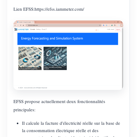
Chargeur EV
Lien EFSS:https://efss.iammeter.com/
Simulateur IAMMETER
Compteur virtuel
Système de prévision et de simulation énergétique
Applications
Moniteur d’énergie pour système solaire PV
Boutique
Moniteur de consommation électrique
Ressources
Système de contrôle du chauffage PV
Démarrage rapide du produit
Communauté
Domotique
Documentation
EFSS propose actuellement deux fonctionnalités
Programme contributeur
Solutions
Surveillance énergétique d’usine
principales:
Vidéo tutorielle
Centre des contributeurs
Contact
FAQ
Il calcule la facture d'électricité réelle sur la base de
Activités IAMMETER
À propos de nous
la consommation électrique réelle et des
Actualités
Forum