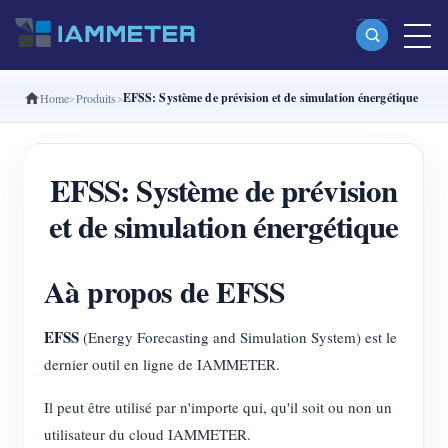
EFSS: Système de prévision et de simulation énergétique
Home
Produits
Produits
Compteur d’énergie Wi-Fi monophasé (WEM3080)
EFSS: Système de prévision
Compteur d’énergie Wi-Fi split-phase (WEM2067)
et de simulation énergétique
Compteur d’énergie Wi-Fi triphasé (WEM3080T)
Compteur d’énergie Wi-Fi triphasé (WEM3046T)
Aà propos de EFSS
Compteur d’énergie Wi-Fi triphasé (WEM3050T)
EFSS
(Energy Forecasting and Simulation System) est le
Contrôleur de puissance WiFi
dernier outil en ligne de IAMMETER.
IAMMETER Cloud Pro
Il peut être utilisé par n'importe qui, qu'il soit ou non un
Service d’auto-hébergement
utilisateur du cloud IAMMETER.