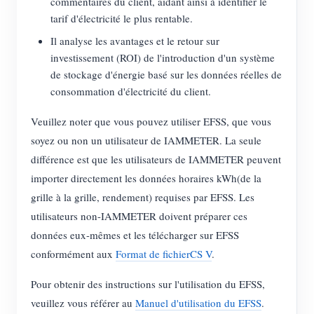
commentaires du client, aidant ainsi à identifier le
tarif d'électricité le plus rentable.
Blogs
App Store
Il analyse les avantages et le retour sur
Explorer le site
investissement (ROI) de l'introduction d'un système
de stockage d'énergie basé sur les données réelles de
Classement PV
consommation d'électricité du client.
Veuillez noter que vous pouvez utiliser EFSS, que vous
soyez ou non un utilisateur de IAMMETER. La seule
différence est que les utilisateurs de IAMMETER peuvent
importer directement les données horaires kWh(de la
grille à la grille, rendement) requises par EFSS. Les
utilisateurs non-IAMMETER doivent préparer ces
données eux-mêmes et les télécharger sur EFSS
conformément aux
Format de fichierCS V
.
Pour obtenir des instructions sur l'utilisation du EFSS,
veuillez vous référer au
Manuel d'utilisation du EFSS
.