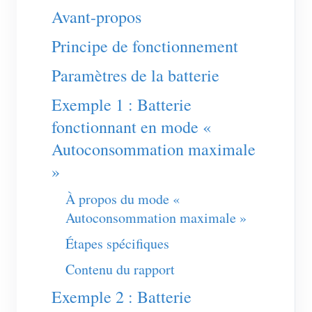
Chargeur EV
Avant-propos
Simulateur IAMMETER
Principe de fonctionnement
Compteur virtuel
Paramètres de la batterie
Système de prévision et de simulation énergétique
Exemple 1 : Batterie
Applications
fonctionnant en mode «
Moniteur d’énergie pour système solaire PV
Boutique
Autoconsommation maximale
»
Moniteur de consommation électrique
Ressources
Système de contrôle du chauffage PV
À propos du mode «
Démarrage rapide du produit
Communauté
Autoconsommation maximale »
Domotique
Documentation
Programme contributeur
Solutions
Étapes spécifiques
Surveillance énergétique d’usine
Vidéo tutorielle
Centre des contributeurs
Contact
Contenu du rapport
FAQ
Activités IAMMETER
À propos de nous
Exemple 2 : Batterie
Actualités
Forum