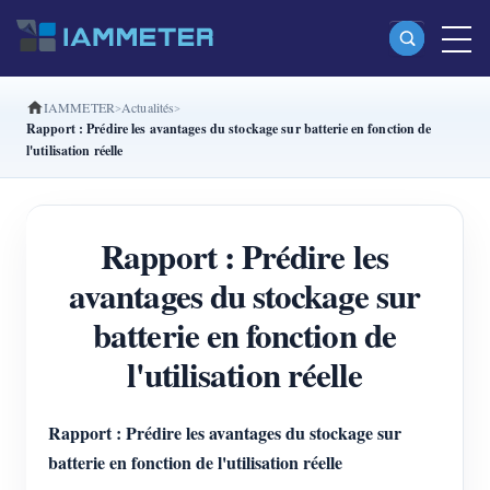
IAMMETER
Actualités
Produits
Rapport : Prédire les avantages du stockage sur batterie en fonction de
l'utilisation réelle
Compteur d’énergie Wi-Fi monophasé (WEM3080)
Compteur d’énergie Wi-Fi split-phase (WEM2067)
Rapport : Prédire les
Compteur d’énergie Wi-Fi triphasé (WEM3080T)
avantages du stockage sur
Compteur d’énergie Wi-Fi triphasé (WEM3046T)
batterie en fonction de
Compteur d’énergie Wi-Fi triphasé (WEM3050T)
l'utilisation réelle
Contrôleur de puissance WiFi
IAMMETER Cloud Pro
Rapport : Prédire les avantages du stockage sur
Service d’auto-hébergement
batterie en fonction de l'utilisation réelle