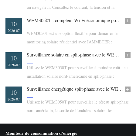
un navigateur. Consultez le courant, la tension et la
puissance, définissez des plages normales et activez des
WEM3050T : compteur Wi-Fi économique pour le monitoring solaire résidentiel
10
alertes sonores facultatives.
2026-07
WEM3050T est une option flexible pour démarrer le
monitoring solaire résidentiel avec IAMMETER :
production, consommation, import/export réseau, rapports
Surveillance solaire en split-phase avec le WEM3050T
10
et optimisation du surplus.
2026-07
Utilisez le WEM3050T pour surveiller à moindre coût une
installation solaire nord-américaine en split-phase :
import/export réseau, sortie de l’onduleur et IAMMETER-
Surveillance énergétique split-phase avec le WEM3050T en Amérique du Nord
10
Cloud Basic.
2026-07
Utilisez le WEM3050T pour surveiller le réseau split-phase
nord-américain, la sortie de l’onduleur solaire, les
importations/exportations et les données énergétiques de
Home Assistant.
Moniteur de consommation d’énergie