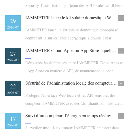
Security, l’autorisation par jeton des API locales sensibles et
la désactivation de SSDP et Modbus/TCP pour la sécurité
IAMMETER lance le kit solaire domestique WEM2067 + WPC3700
29
EN 18031-1:2024.
2026-07
IAMMETER lance un kit solaire domestique monophasé
combinant la surveillance énergétique à double canal
WEM2067 avec le contrôle du chauffe-eau solaire
IAMMETER Cloud Apps ou App Store : quelle différence ?
27
excédentaire WPC3700.
2026-07
Découvrez les différences entre IAMMETER Cloud Apps et
l’App Store en matière d’API, de maintenance, d’open
source, de fonctions Cloud et de Reward Points.
Sécurité de l’administration locale des compteurs IAMMETER : guide d’utilisation
22
2026-07
Protégez l’interface Web locale et les API sensibles des
compteurs IAMMETER avec des identifiants administrateur,
HTTP Basic Authentication et la récupération signée
Suivi d’un compteur d’énergie en temps réel avec alertes dans le navigateur
17
Ed25519.
2026-07
Surveillez jusqu’à six canaux IAMMETER en direct dans