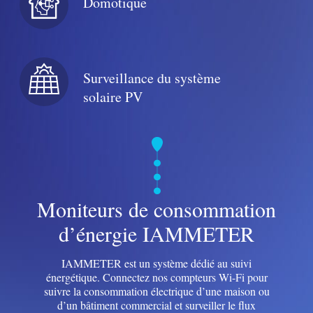
Domotique
Blogs
App Store
Explorer le site
Surveillance du système
Classement PV
solaire PV
Moniteurs de consommation
d’énergie IAMMETER
IAMMETER est un système dédié au suivi
énergétique. Connectez nos compteurs Wi-Fi pour
suivre la consommation électrique d’une maison ou
d’un bâtiment commercial et surveiller le flux