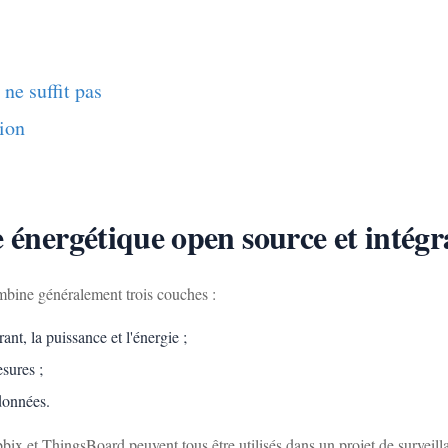
ne suffit pas
ion
e énergétique open source et intég
mbine généralement trois couches :
nt, la puissance et l'énergie ;
sures ;
 données.
t ThingsBoard peuvent tous être utilisés dans un projet de surveillan