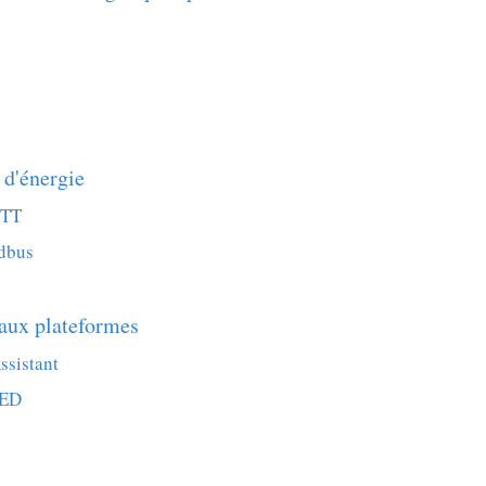
 d'énergie
QTT
odbus
 aux plateformes
ssistant
RED