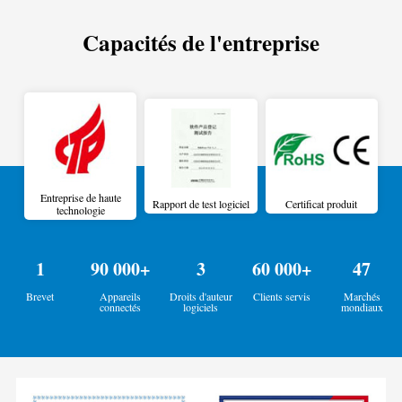
Capacités de l'entreprise
Entreprise de haute
Rapport de test logiciel
Certificat produit
technologie
1
90 000+
3
60 000+
47
Brevet
Appareils
Droits d'auteur
Clients servis
Marchés
connectés
logiciels
mondiaux