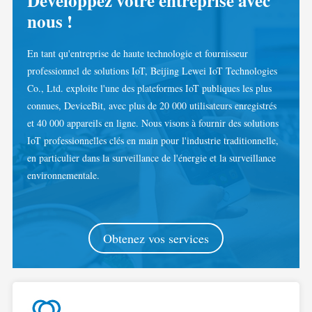
Développez votre entreprise avec
nous !
Blogs
App Store
Explorer le site
En tant qu'entreprise de haute technologie et fournisseur
professionnel de solutions IoT, Beijing Lewei IoT Technologies
Classement PV
Co., Ltd. exploite l'une des plateformes IoT publiques les plus
connues, DeviceBit, avec plus de 20 000 utilisateurs enregistrés
et 40 000 appareils en ligne. Nous visons à fournir des solutions
IoT professionnelles clés en main pour l'industrie traditionnelle,
en particulier dans la surveillance de l'énergie et la surveillance
environnementale.
Obtenez vos services