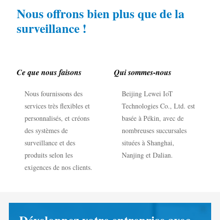
Chargeur EV
Nous offrons bien plus que de la
Simulateur IAMMETER
surveillance !
Compteur virtuel
Système de prévision et de simulation énergétique
Ce que nous faisons
Qui sommes-nous
Applications
Nous fournissons des
Beijing Lewei IoT
Moniteur d’énergie pour système solaire PV
Boutique
services très flexibles et
Technologies Co., Ltd. est
personnalisés, et créons
basée à Pékin, avec de
Moniteur de consommation électrique
Ressources
des systèmes de
nombreuses succursales
Système de contrôle du chauffage PV
Démarrage rapide du produit
Communauté
surveillance et des
situées à Shanghai,
produits selon les
Nanjing et Dalian.
Domotique
Documentation
Programme contributeur
Solutions
exigences de nos clients.
Surveillance énergétique d’usine
Vidéo tutorielle
Centre des contributeurs
Contact
FAQ
Activités IAMMETER
À propos de nous
Actualités
Forum