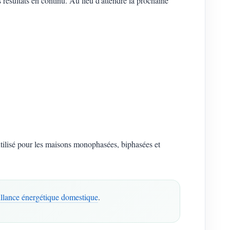
s résultats en continu. Au lieu d'attendre la prochaine
lisé pour les maisons monophasées, biphasées et
illance énergétique domestique
.