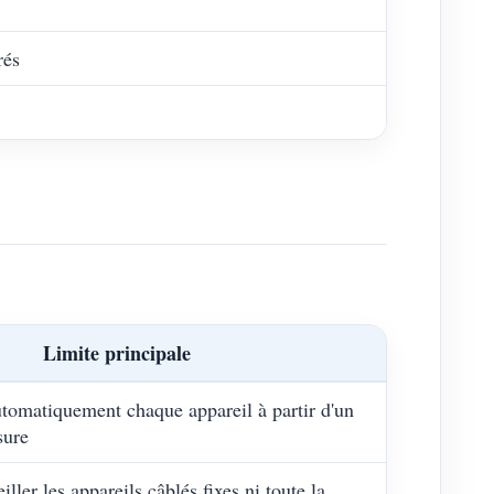
rés
Limite principale
automatiquement chaque appareil à partir d'un
sure
ller les appareils câblés fixes ni toute la