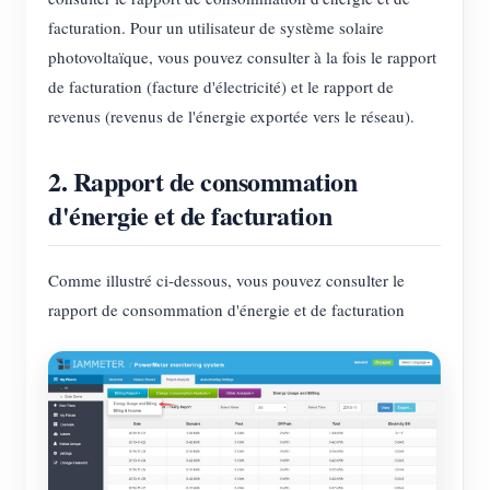
Chargeur EV
facturation. Pour un utilisateur de système solaire
Simulateur IAMMETER
photovoltaïque, vous pouvez consulter à la fois le rapport
de facturation (facture d'électricité) et le rapport de
Compteur virtuel
revenus (revenus de l'énergie exportée vers le réseau).
Système de prévision et de simulation énergétique
2. Rapport de consommation
Applications
d'énergie et de facturation
Moniteur d’énergie pour système solaire PV
Boutique
Moniteur de consommation électrique
Ressources
Comme illustré ci-dessous, vous pouvez consulter le
Système de contrôle du chauffage PV
rapport de consommation d'énergie et de facturation
Démarrage rapide du produit
Communauté
Domotique
Documentation
Programme contributeur
Solutions
Surveillance énergétique d’usine
Vidéo tutorielle
Centre des contributeurs
Contact
FAQ
Activités IAMMETER
À propos de nous
Actualités
Forum