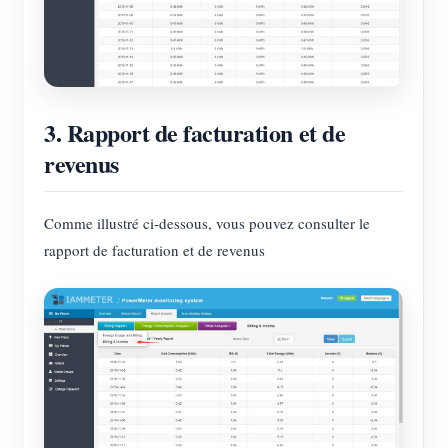
Blogs
App Store
Explorer le site
Classement PV
3. Rapport de facturation et de
revenus
Comme illustré ci-dessous, vous pouvez consulter le
rapport de facturation et de revenus