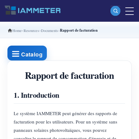
Rapport de facturation
Home
Resources
Documents
Produits
Compteur d’énergie Wi-Fi monophasé (WEM3080)
Catalog
Compteur d’énergie Wi-Fi split-phase (WEM2067)
Compteur d’énergie Wi-Fi triphasé (WEM3080T)
Rapport de facturation
Compteur d’énergie Wi-Fi triphasé (WEM3046T)
1. Introduction
Compteur d’énergie Wi-Fi triphasé (WEM3050T)
Contrôleur de puissance WiFi
Le système IAMMETER peut générer des rapports de
IAMMETER Cloud Pro
facturation pour les utilisateurs. Pour un système sans
Service d’auto-hébergement
panneaux solaires photovoltaïques, vous pouvez
consulter le rapport de consommation d'énergie et de