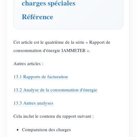
charges spéciales
Chargeur EV
Simulateur IAMMETER
Référence
Compteur virtuel
Système de prévision et de simulation énergétique
Cet article est le quatrième de la série « Rapport de
Applications
consommation d'énergie IAMMETER ».
Moniteur d’énergie pour système solaire PV
Boutique
Autres articles :
Moniteur de consommation électrique
Ressources
13.1 Rapports de facturation
Système de contrôle du chauffage PV
Démarrage rapide du produit
Communauté
13.2 Analyse de la consommation d'énergie
Domotique
Documentation
Programme contributeur
Solutions
13.3 Autres analyses
Surveillance énergétique d’usine
Vidéo tutorielle
Centre des contributeurs
Contact
Cela inclut le contenu du rapport suivant :
FAQ
Activités IAMMETER
À propos de nous
Comparaison des charges
Actualités
Forum