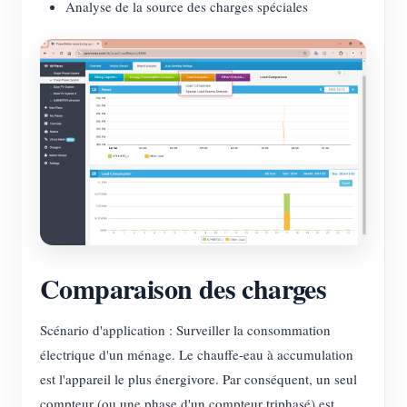
Analyse de la source des charges spéciales
Blogs
App Store
Explorer le site
Classement PV
Comparaison des charges
Scénario d'application : Surveiller la consommation
électrique d'un ménage. Le chauffe-eau à accumulation
est l'appareil le plus énergivore. Par conséquent, un seul
compteur (ou une phase d'un compteur triphasé) est