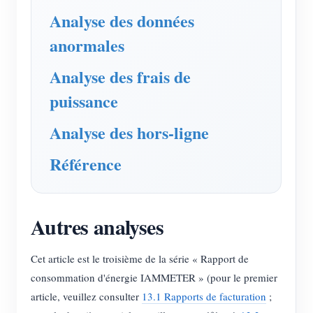
Chargeur EV
Analyse des données
Simulateur IAMMETER
anormales
Compteur virtuel
Analyse des frais de
Système de prévision et de simulation énergétique
puissance
Applications
Analyse des hors-ligne
Moniteur d’énergie pour système solaire PV
Boutique
Référence
Moniteur de consommation électrique
Ressources
Système de contrôle du chauffage PV
Démarrage rapide du produit
Communauté
Autres analyses
Domotique
Documentation
Programme contributeur
Solutions
Surveillance énergétique d’usine
Vidéo tutorielle
Cet article est le troisième de la série « Rapport de
Centre des contributeurs
Contact
consommation d'énergie IAMMETER » (pour le premier
FAQ
Activités IAMMETER
À propos de nous
article, veuillez consulter
13.1 Rapports de facturation
;
Actualités
Forum