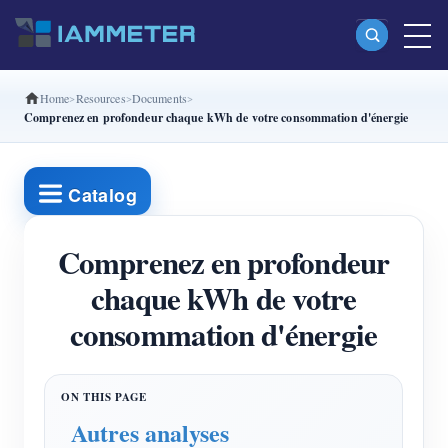
Home
Resources
Documents
Produits
Comprenez en profondeur chaque kWh de votre consommation d'énergie
Compteur d’énergie Wi-Fi monophasé (WEM3080)
Compteur d’énergie Wi-Fi split-phase (WEM2067)
Catalog
Compteur d’énergie Wi-Fi triphasé (WEM3080T)
Comprenez en profondeur
Compteur d’énergie Wi-Fi triphasé (WEM3046T)
chaque kWh de votre
Compteur d’énergie Wi-Fi triphasé (WEM3050T)
consommation d'énergie
Contrôleur de puissance WiFi
IAMMETER Cloud Pro
Service d’auto-hébergement
Autres analyses