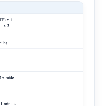
TE) x 1
du x 3
oile)
SMA mâle
 1 minute