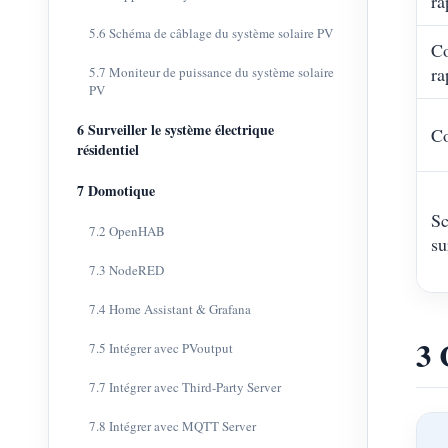
ra
5.6 Schéma de câblage du système solaire PV
Co
ra
5.7 Moniteur de puissance du système solaire
PV
6 Surveiller le système électrique
Co
résidentiel
7 Domotique
Sc
7.2 OpenHAB
su
7.3 NodeRED
7.4 Home Assistant & Grafana
3 
7.5 Intégrer avec PVoutput
7.7 Intégrer avec Third-Party Server
7.8 Intégrer avec MQTT Server