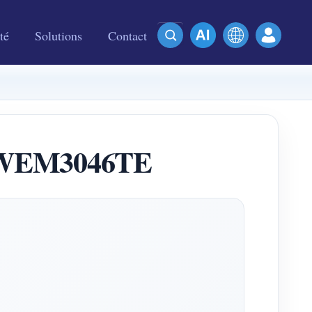
té
Solutions
Contact
u WEM3046TE