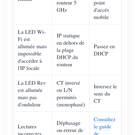
routeur 5
point
GHz
d'accès
mobile
La LED Wi-
IP statique
Fi est
en dehors de
allumée mais
Passez en
la plage
impossible
DHCP
DHCP du
d'accéder à
routeur
l'IP locale
La LED Rev
CT inversé
Inversez le
est allumée
ou L/N
sens du
mais pas
permutés
CT
d'onduleur
(monophasé)
Consultez
Déphasage
Lectures
le guide
ou erreur de
incorrectes
de