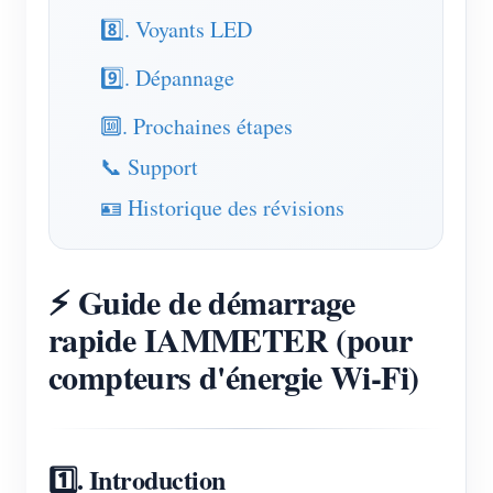
8️⃣. Voyants LED
Blogs
App Store
9️⃣. Dépannage
Explorer le site
🔟. Prochaines étapes
Classement PV
📞 Support
🪪 Historique des révisions
⚡ Guide de démarrage
rapide IAMMETER (pour
compteurs d'énergie Wi-Fi)
1️⃣. Introduction