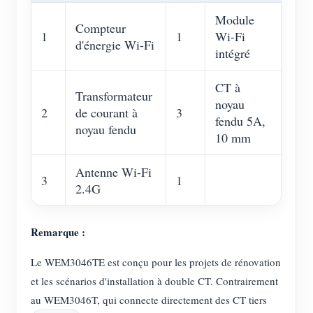
Module
Compteur
1
1
Wi-Fi
d'énergie Wi-Fi
intégré
CT à
Transformateur
noyau
2
de courant à
3
fendu 5A,
noyau fendu
10 mm
Antenne Wi-Fi
3
1
2.4G
Remarque :
Le WEM3046TE est conçu pour les projets de rénovation
et les scénarios d'installation à double CT. Contrairement
au WEM3046T, qui connecte directement des CT tiers