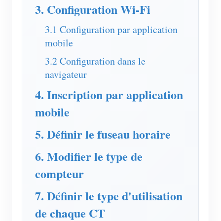
Chargeur EV
3. Configuration Wi-Fi
Simulateur IAMMETER
3.1 Configuration par application
mobile
Compteur virtuel
3.2 Configuration dans le
Système de prévision et de simulation énergétique
navigateur
Applications
4. Inscription par application
Moniteur d’énergie pour système solaire PV
Boutique
mobile
Moniteur de consommation électrique
Ressources
5. Définir le fuseau horaire
Système de contrôle du chauffage PV
Démarrage rapide du produit
Communauté
6. Modifier le type de
Domotique
Documentation
Programme contributeur
Solutions
compteur
Surveillance énergétique d’usine
Vidéo tutorielle
Centre des contributeurs
Contact
7. Définir le type d'utilisation
FAQ
Activités IAMMETER
À propos de nous
de chaque CT
Actualités
Forum