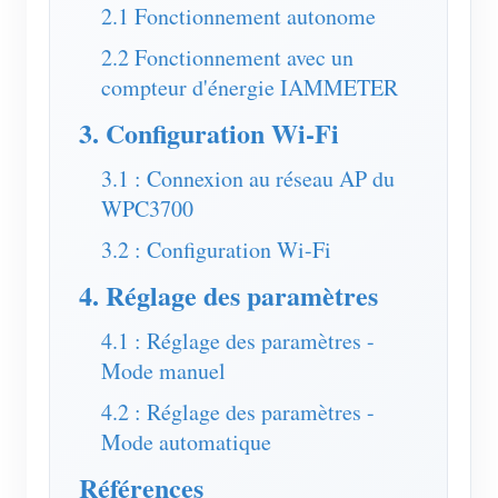
Chargeur EV
2.1 Fonctionnement autonome
Simulateur IAMMETER
2.2 Fonctionnement avec un
compteur d'énergie IAMMETER
Compteur virtuel
3. Configuration Wi-Fi
Système de prévision et de simulation énergétique
3.1 : Connexion au réseau AP du
Applications
WPC3700
Moniteur d’énergie pour système solaire PV
Boutique
3.2 : Configuration Wi-Fi
Moniteur de consommation électrique
Ressources
4. Réglage des paramètres
Système de contrôle du chauffage PV
Démarrage rapide du produit
Communauté
4.1 : Réglage des paramètres -
Domotique
Documentation
Mode manuel
Programme contributeur
Solutions
Surveillance énergétique d’usine
Vidéo tutorielle
4.2 : Réglage des paramètres -
Centre des contributeurs
Contact
Mode automatique
FAQ
Activités IAMMETER
À propos de nous
Références
Actualités
Forum