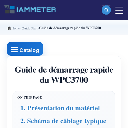
Guide de démarrage rapide du WPC3700
Home
Quick Start
Produits
Compteur d’énergie Wi-Fi monophasé (WEM3080)
Catalog
Compteur d’énergie Wi-Fi split-phase (WEM2067)
Compteur d’énergie Wi-Fi triphasé (WEM3080T)
Guide de démarrage rapide
du WPC3700
Compteur d’énergie Wi-Fi triphasé (WEM3046T)
Compteur d’énergie Wi-Fi triphasé (WEM3050T)
Contrôleur de puissance WiFi
1. Présentation du matériel
IAMMETER Cloud Pro
2. Schéma de câblage typique
Service d’auto-hébergement