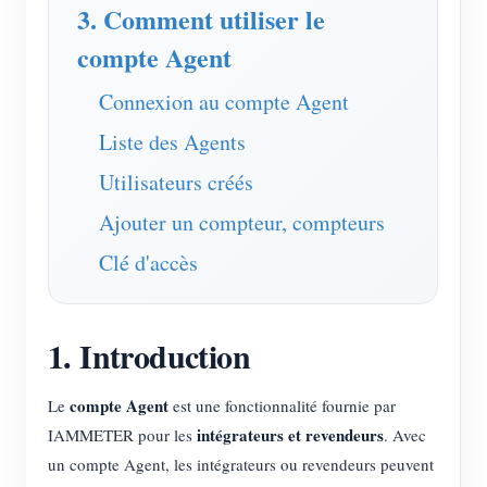
Chargeur EV
3. Comment utiliser le
compte Agent
Simulateur IAMMETER
Compteur virtuel
Connexion au compte Agent
Système de prévision et de simulation énergétique
Liste des Agents
Applications
Utilisateurs créés
Ajouter un compteur, compteurs
Moniteur d’énergie pour système solaire PV
Boutique
Clé d'accès
Moniteur de consommation électrique
Ressources
Système de contrôle du chauffage PV
Démarrage rapide du produit
Communauté
1. Introduction
Domotique
Documentation
Programme contributeur
Solutions
Surveillance énergétique d’usine
Vidéo tutorielle
Centre des contributeurs
compte Agent
Contact
Le
est une fonctionnalité fournie par
intégrateurs et revendeurs
IAMMETER pour les
. Avec
FAQ
Activités IAMMETER
À propos de nous
un compte Agent, les intégrateurs ou revendeurs peuvent
Actualités
Forum