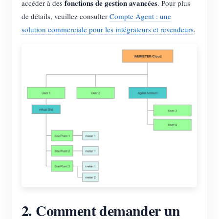
fonctions de gestion avancées
accéder à des
. Pour plus
Blogs
de détails, veuillez consulter
Compte Agent : une
App Store
solution commerciale pour les intégrateurs et revendeurs
.
Explorer le site
Classement PV
2. Comment demander un