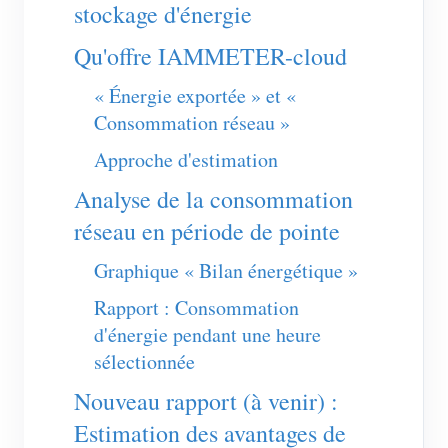
Chargeur EV
stockage d'énergie
Simulateur IAMMETER
Qu'offre IAMMETER-cloud
Compteur virtuel
« Énergie exportée » et «
Consommation réseau »
Système de prévision et de simulation énergétique
Approche d'estimation
Applications
Analyse de la consommation
Moniteur d’énergie pour système solaire PV
Boutique
réseau en période de pointe
Moniteur de consommation électrique
Ressources
Graphique « Bilan énergétique »
Système de contrôle du chauffage PV
Démarrage rapide du produit
Communauté
Rapport : Consommation
Domotique
Documentation
d'énergie pendant une heure
Programme contributeur
Solutions
Surveillance énergétique d’usine
sélectionnée
Vidéo tutorielle
Centre des contributeurs
Contact
Nouveau rapport (à venir) :
FAQ
Activités IAMMETER
À propos de nous
Estimation des avantages de
Actualités
Forum