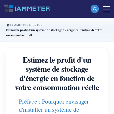
IAMMETER
Actualités
Produits
Estimez le profit d'un système de stockage d'énergie en fonction de votre
consommation réelle
Compteur d’énergie Wi-Fi monophasé (WEM3080)
Compteur d’énergie Wi-Fi split-phase (WEM2067)
Estimez le profit d'un
Compteur d’énergie Wi-Fi triphasé (WEM3080T)
système de stockage
Compteur d’énergie Wi-Fi triphasé (WEM3046T)
d'énergie en fonction de
Compteur d’énergie Wi-Fi triphasé (WEM3050T)
votre consommation réelle
Contrôleur de puissance WiFi
IAMMETER Cloud Pro
Préface : Pourquoi envisager
Service d’auto-hébergement
d'installer un système de