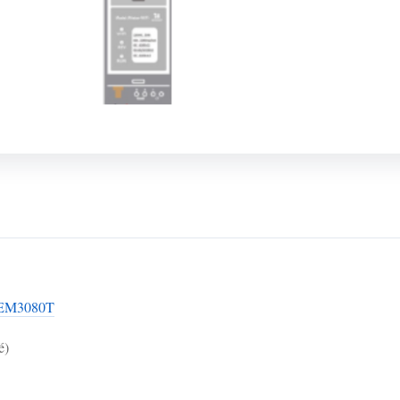
EM3080T
é)