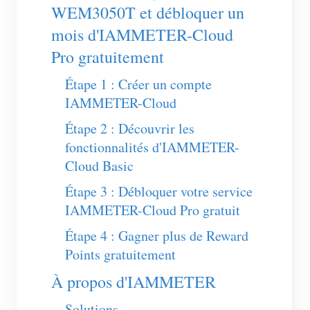
Chargeur EV
WEM3050T et débloquer un
mois d'IAMMETER-Cloud
Simulateur IAMMETER
Pro gratuitement
Compteur virtuel
Étape 1 : Créer un compte
Système de prévision et de simulation énergétique
IAMMETER-Cloud
Applications
Étape 2 : Découvrir les
Moniteur d’énergie pour système solaire PV
Boutique
fonctionnalités d'IAMMETER-
Cloud Basic
Moniteur de consommation électrique
Ressources
Étape 3 : Débloquer votre service
Système de contrôle du chauffage PV
Démarrage rapide du produit
Communauté
IAMMETER-Cloud Pro gratuit
Domotique
Documentation
Programme contributeur
Solutions
Étape 4 : Gagner plus de Reward
Surveillance énergétique d’usine
Vidéo tutorielle
Points gratuitement
Centre des contributeurs
Contact
À propos d'IAMMETER
FAQ
Activités IAMMETER
À propos de nous
Actualités
Solutions
Forum