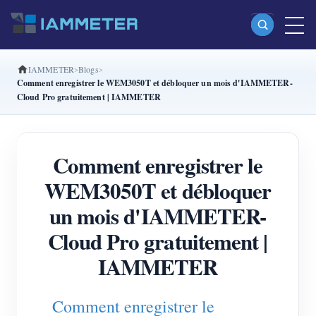
IAMMETER
Blogs
Produits
Comment enregistrer le WEM3050T et débloquer un mois d'IAMMETER-
Cloud Pro gratuitement | IAMMETER
Compteur d’énergie Wi-Fi monophasé (WEM3080)
Compteur d’énergie Wi-Fi split-phase (WEM2067)
Comment enregistrer le
Compteur d’énergie Wi-Fi triphasé (WEM3080T)
WEM3050T et débloquer
Compteur d’énergie Wi-Fi triphasé (WEM3046T)
un mois d'IAMMETER-
Compteur d’énergie Wi-Fi triphasé (WEM3050T)
Cloud Pro gratuitement |
Contrôleur de puissance WiFi
IAMMETER
IAMMETER Cloud Pro
Service d’auto-hébergement
Comment enregistrer le