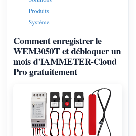
Blogs
Produits
App Store
Système
Explorer le site
Classement PV
Comment enregistrer le
WEM3050T et débloquer un
mois d'IAMMETER-Cloud
Pro gratuitement