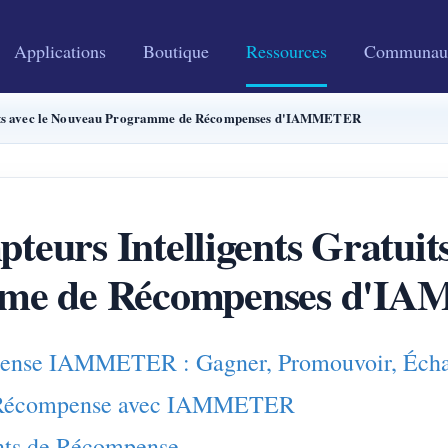
Applications
Boutique
Ressources
Communau
tuits avec le Nouveau Programme de Récompenses d'IAMMETER
eurs Intelligents Gratuit
me de Récompenses d'
pense IAMMETER : Gagner, Promouvoir, Éch
e Récompense avec IAMMETER
ints de Récompense