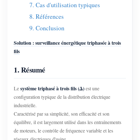
7. Cas d'utilisation typiques
Blogs
App Store
8. Références
Explorer le site
9. Conclusion
Classement PV
Solution : surveillance énergétique triphasée à trois
fils
1. Résumé
système triphasé à trois fils (Δ)
Le
est une
configuration typique de la distribution électrique
industrielle.
Caractérisé par sa simplicité, son efficacité et son
équilibre, il est largement utilisé dans les entraînements
de moteurs, le contrôle de fréquence variable et les
réseaux électriques d'usine.