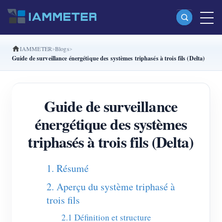
IAMMETER
Blogs
Produits
Guide de surveillance énergétique des systèmes triphasés à trois fils (Delta)
Compteur d’énergie Wi-Fi monophasé (WEM3080)
Compteur d’énergie Wi-Fi split-phase (WEM2067)
Guide de surveillance
Compteur d’énergie Wi-Fi triphasé (WEM3080T)
énergétique des systèmes
Compteur d’énergie Wi-Fi triphasé (WEM3046T)
triphasés à trois fils (Delta)
Compteur d’énergie Wi-Fi triphasé (WEM3050T)
1. Résumé
Contrôleur de puissance WiFi
2. Aperçu du système triphasé à
IAMMETER Cloud Pro
trois fils
Service d’auto-hébergement
2.1 Définition et structure