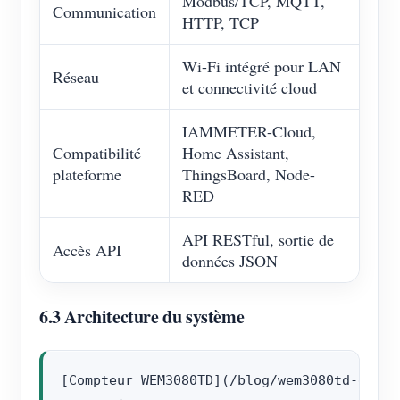
Modbus/TCP, MQTT,
Communication
HTTP, TCP
Wi-Fi intégré pour LAN
Réseau
et connectivité cloud
IAMMETER-Cloud,
Compatibilité
Home Assistant,
plateforme
ThingsBoard, Node-
RED
API RESTful, sortie de
Accès API
données JSON
6.3 Architecture du système
[Compteur WEM3080TD](/blog/wem3080td-delta