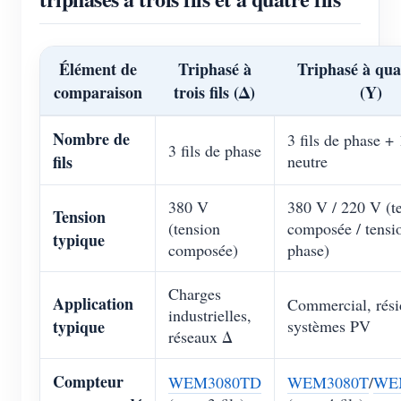
Élément de
Triphasé à
Triphasé à quat
comparaison
trois fils (Δ)
(Y)
Nombre de
3 fils de phase + 1
3 fils de phase
fils
neutre
380 V
380 V / 220 V (t
Tension
(tension
composée / tensi
typique
composée)
phase)
Charges
Application
Commercial, résid
industrielles,
typique
systèmes PV
réseaux Δ
Compteur
WEM3080TD
WEM3080T
/
WE