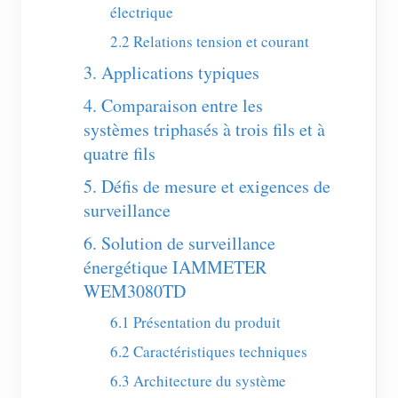
Chargeur EV
électrique
2.2 Relations tension et courant
Simulateur IAMMETER
3. Applications typiques
Compteur virtuel
4. Comparaison entre les
Système de prévision et de simulation énergétique
systèmes triphasés à trois fils et à
Applications
quatre fils
Moniteur d’énergie pour système solaire PV
5. Défis de mesure et exigences de
Boutique
surveillance
Moniteur de consommation électrique
Ressources
6. Solution de surveillance
Système de contrôle du chauffage PV
Démarrage rapide du produit
Communauté
énergétique IAMMETER
Domotique
WEM3080TD
Documentation
Programme contributeur
Solutions
Surveillance énergétique d’usine
6.1 Présentation du produit
Vidéo tutorielle
Centre des contributeurs
Contact
6.2 Caractéristiques techniques
FAQ
Activités IAMMETER
À propos de nous
6.3 Architecture du système
Actualités
Forum