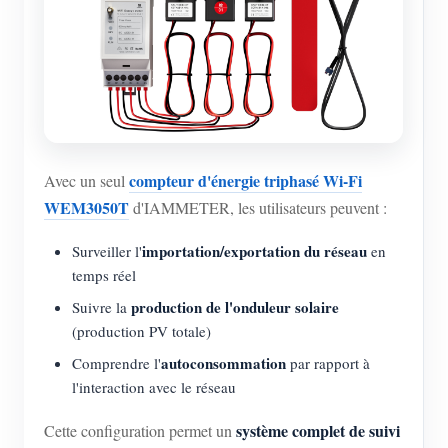
Blogs
App Store
Explorer le site
Classement PV
compteur d'énergie triphasé Wi-Fi
Avec un seul
WEM3050T
d'IAMMETER, les utilisateurs peuvent :
importation/exportation du réseau
Surveiller l'
en
temps réel
production de l'onduleur solaire
Suivre la
(production PV totale)
autoconsommation
Comprendre l'
par rapport à
l'interaction avec le réseau
système complet de suivi
Cette configuration permet un