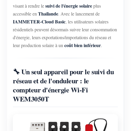
Chargeur EV
suivi de l'énergie solaire
visant à rendre le
plus
Thaïlande
Simulateur IAMMETER
accessible en
. Avec le lancement de
IAMMETER-Cloud Basic
, les utilisateurs solaires
Compteur virtuel
résidentiels peuvent désormais suivre leur consommation
Système de prévision et de simulation énergétique
d'énergie, leurs exportations/importations du réseau et
coût bien inférieur
leur production solaire à un
.
Applications
Moniteur d’énergie pour système solaire PV
Boutique
🔧 Un seul appareil pour le suivi du
Moniteur de consommation électrique
Ressources
réseau et de l'onduleur : le
Système de contrôle du chauffage PV
Démarrage rapide du produit
Communauté
compteur d'énergie Wi-Fi
Domotique
Documentation
WEM3050T
Programme contributeur
Solutions
Surveillance énergétique d’usine
Vidéo tutorielle
Centre des contributeurs
Contact
FAQ
Activités IAMMETER
À propos de nous
Actualités
Forum