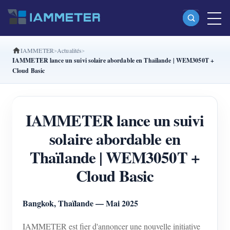
IAMMETER
Actualités
Produits
IAMMETER lance un suivi solaire abordable en Thaïlande | WEM3050T +
Cloud Basic
Compteur d’énergie Wi-Fi monophasé (WEM3080)
Compteur d’énergie Wi-Fi split-phase (WEM2067)
IAMMETER lance un suivi
Compteur d’énergie Wi-Fi triphasé (WEM3080T)
solaire abordable en
Compteur d’énergie Wi-Fi triphasé (WEM3046T)
Thaïlande | WEM3050T +
Compteur d’énergie Wi-Fi triphasé (WEM3050T)
Cloud Basic
Contrôleur de puissance WiFi
IAMMETER Cloud Pro
Bangkok, Thaïlande — Mai 2025
Service d’auto-hébergement
IAMMETER est fier d'annoncer une nouvelle initiative