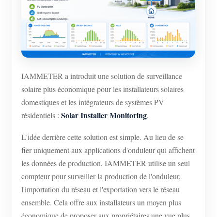
Chargeur EV
Simulateur IAMMETER
Compteur virtuel
Système de prévision et de simulation énergétique
IAMMETER a introduit une solution de surveillance
Applications
solaire plus économique pour les installateurs solaires
Moniteur d’énergie pour système solaire PV
Boutique
domestiques et les intégrateurs de systèmes PV
Solar Installer Monitoring
résidentiels :
.
Moniteur de consommation électrique
Ressources
Système de contrôle du chauffage PV
L'idée derrière cette solution est simple. Au lieu de se
Démarrage rapide du produit
Communauté
fier uniquement aux applications d'onduleur qui affichent
Domotique
Documentation
Programme contributeur
Solutions
les données de production, IAMMETER utilise un seul
Surveillance énergétique d’usine
compteur pour surveiller la production de l'onduleur,
Vidéo tutorielle
Centre des contributeurs
Contact
l'importation du réseau et l'exportation vers le réseau
FAQ
Activités IAMMETER
À propos de nous
ensemble. Cela offre aux installateurs un moyen plus
Actualités
économique de proposer aux propriétaires une vue plus
Forum