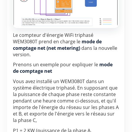
Chargeur EV
Simulateur IAMMETER
Compteur virtuel
Le compteur d'énergie WiFi triphasé 
Système de prévision et de simulation énergétique
WEM3080T prend en charge le 
mode de 
Applications
comptage net (net metering)
 dans la nouvelle 
version.
Moniteur d’énergie pour système solaire PV
Boutique
Prenons un exemple pour expliquer le 
mode 
de comptage net
Moniteur de consommation électrique
Ressources
Vous avez installé un WEM3080T dans un 
Système de contrôle du chauffage PV
Démarrage rapide du produit
Communauté
système électrique triphasé. En supposant que 
Domotique
la puissance de chaque phase reste constante 
Documentation
Programme contributeur
Solutions
pendant une heure comme ci-dessous, et qu'il 
Surveillance énergétique d’usine
importe de l'énergie du réseau sur les phases A 
Vidéo tutorielle
Centre des contributeurs
Contact
et B, et exporte de l'énergie vers le réseau sur 
FAQ
la phase C,
Activités IAMMETER
À propos de nous
Actualités
P1 = 2 KW (puissance de la phase A, 
Forum