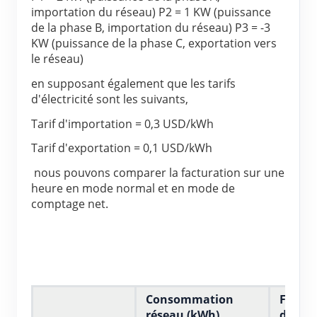
importation du réseau)
P2 = 1 KW (puissance 
Blogs
App Store
de la phase B, importation du réseau)
P3 = -3 
KW (puissance de la phase C, exportation vers 
Explorer le site
le réseau)
Classement PV
en supposant également que les tarifs 
d'électricité sont les suivants,
Tarif d'importation = 0,3 USD/kWh 
Tarif d'exportation = 0,1 USD/kWh 
 nous pouvons comparer la facturation sur une 
heure en mode normal et en mode de 
comptage net.
Consommation 
Factur
réseau (kWh)
d'élect