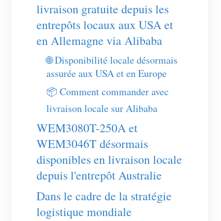
Chargeur EV
livraison gratuite depuis les
entrepôts locaux aux USA et
Simulateur IAMMETER
en Allemagne via Alibaba
Compteur virtuel
🌐 Disponibilité locale désormais
Système de prévision et de simulation énergétique
assurée aux USA et en Europe
Applications
📦 Comment commander avec
Moniteur d’énergie pour système solaire PV
Boutique
livraison locale sur Alibaba
Moniteur de consommation électrique
Ressources
WEM3080T-250A et
Système de contrôle du chauffage PV
WEM3046T désormais
Démarrage rapide du produit
Communauté
disponibles en livraison locale
Domotique
Documentation
Programme contributeur
Solutions
depuis l'entrepôt Australie
Surveillance énergétique d’usine
Vidéo tutorielle
Centre des contributeurs
Contact
Dans le cadre de la stratégie
FAQ
Activités IAMMETER
À propos de nous
logistique mondiale
Actualités
Forum