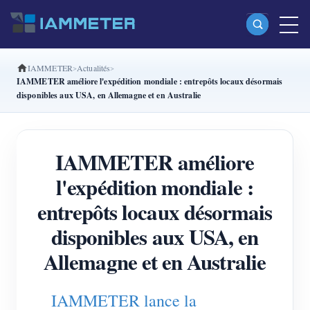
IAMMETER
Actualités
Produits
IAMMETER améliore l'expédition mondiale : entrepôts locaux désormais
disponibles aux USA, en Allemagne et en Australie
Compteur d’énergie Wi-Fi monophasé (WEM3080)
Compteur d’énergie Wi-Fi split-phase (WEM2067)
IAMMETER améliore
Compteur d’énergie Wi-Fi triphasé (WEM3080T)
l'expédition mondiale :
Compteur d’énergie Wi-Fi triphasé (WEM3046T)
entrepôts locaux désormais
Compteur d’énergie Wi-Fi triphasé (WEM3050T)
disponibles aux USA, en
Contrôleur de puissance WiFi
Allemagne et en Australie
IAMMETER Cloud Pro
Service d’auto-hébergement
IAMMETER lance la