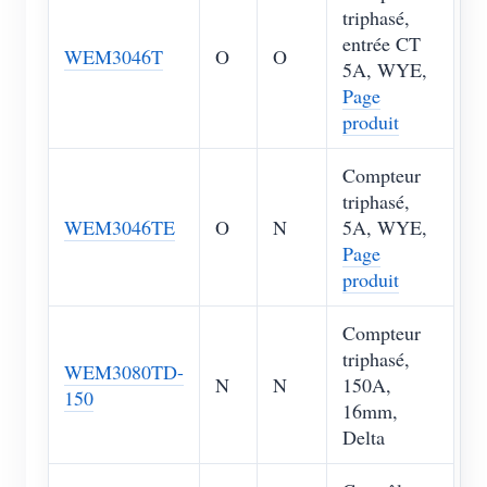
triphasé,
entrée CT
WEM3046T
O
O
5A, WYE,
Page
produit
Compteur
triphasé,
WEM3046TE
O
N
5A, WYE,
Page
produit
Compteur
triphasé,
WEM3080TD-
N
N
150A,
150
16mm,
Delta