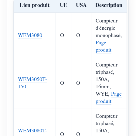
Lien produit
UE
USA
Description
Compteur
d'énergie
WEM3080
O
O
monophasé,
Page
produit
Compteur
triphasé,
WEM3050T-
150A,
O
O
150
16mm,
WYE,
Page
produit
Compteur
triphasé,
WEM3080T-
150A,
O
O