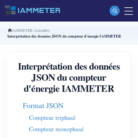
IAMMETER
Actualités
Produits
Interprétation des données JSON du compteur d'énergie IAMMETER
Compteur d’énergie Wi-Fi monophasé (WEM3080)
Compteur d’énergie Wi-Fi split-phase (WEM2067)
Interprétation des données
Compteur d’énergie Wi-Fi triphasé (WEM3080T)
JSON du compteur
Compteur d’énergie Wi-Fi triphasé (WEM3046T)
d'énergie IAMMETER
Compteur d’énergie Wi-Fi triphasé (WEM3050T)
Format JSON
Contrôleur de puissance WiFi
Compteur triphasé
IAMMETER Cloud Pro
Compteur monophasé
Service d’auto-hébergement