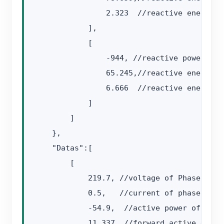
                2.323  //reactive energy(c
            ],

            [

                -944, //reactive power of 
                65.245,//reactive energy(i
                6.666  //reactive energy(c
            ]

        ]

    },

    "Datas":[

        [

            219.7, //voltage of Phase A,uni
            0.5,   //current of phase A,uni
            -54.9,  //active power of phase
            11.337, //forward active energ