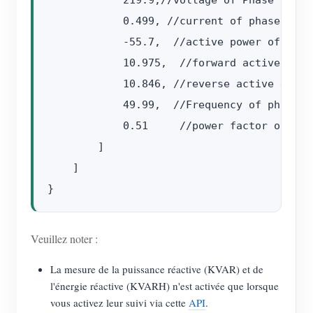
            219.9,//voltage of Phase C,unit
            0.499, //current of phase C,uni
            -55.7,  //active power of phase
            10.975,  //forward active ener
            10.846, //reverse active energ
            49.99,  //Frequency of phase C

            0.51     //power factor of phas
        ]

    ]

Veuillez noter :
La mesure de la puissance réactive (KVAR) et de
l'énergie réactive (KVARH) n'est activée que lorsque
vous activez leur suivi via cette
API
.