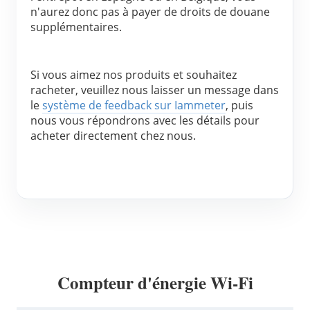
n'aurez donc pas à payer de droits de douane 
Blogs
App Store
supplémentaires.
Explorer le site
Si vous aimez nos produits et souhaitez 
Classement PV
racheter, veuillez nous laisser un message dans 
le 
système de feedback sur Iammeter
, puis 
nous vous répondrons avec les détails pour 
acheter directement chez nous.
Compteur d'énergie Wi-Fi