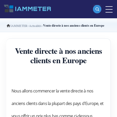
Vente directe à nos anciens clients en Europe
IAMMETER
Actualités
Produits
Compteur d’énergie Wi-Fi monophasé (WEM3080)
Vente directe à nos anciens
Compteur d’énergie Wi-Fi split-phase (WEM2067)
clients en Europe
Compteur d’énergie Wi-Fi triphasé (WEM3080T)
Compteur d’énergie Wi-Fi triphasé (WEM3046T)
Compteur d’énergie Wi-Fi triphasé (WEM3050T)
Contrôleur de puissance WiFi
Nous allons commencer la vente directe à nos 
IAMMETER Cloud Pro
anciens clients dans la plupart des pays d'Europe, et 
Service d’auto-hébergement
vous offrir un prix plus bas comme ci-dessous,