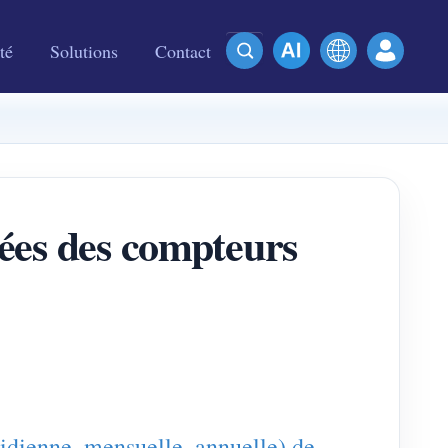
té
Solutions
Contact
nées des compteurs
idienne, mensuelle, annuelle) de