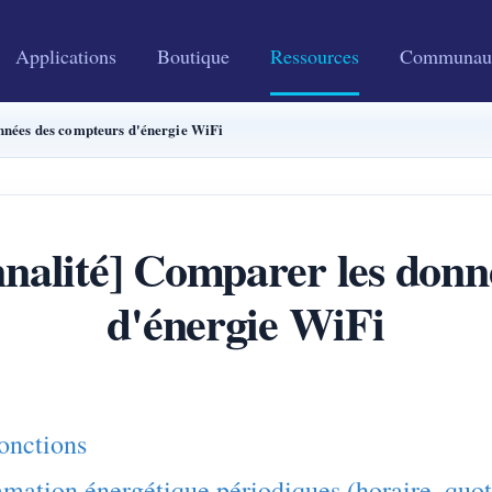
Applications
Boutique
Ressources
Communau
onnées des compteurs d'énergie WiFi
nnalité] Comparer les don
d'énergie WiFi
onctions
ation énergétique périodiques (horaire, quot