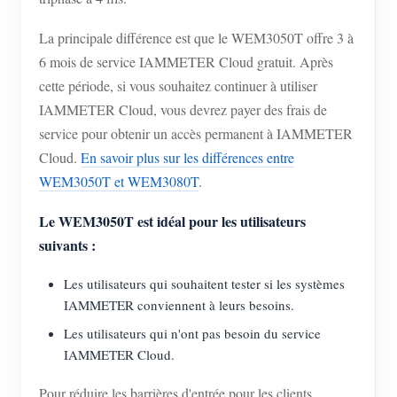
Chargeur EV
La principale différence est que le WEM3050T offre 3 à
Simulateur IAMMETER
6 mois de service IAMMETER Cloud gratuit. Après
Compteur virtuel
cette période, si vous souhaitez continuer à utiliser
Système de prévision et de simulation énergétique
IAMMETER Cloud, vous devrez payer des frais de
service pour obtenir un accès permanent à IAMMETER
Applications
Cloud.
En savoir plus sur les différences entre
WEM3050T et WEM3080T
.
Moniteur d’énergie pour système solaire PV
Boutique
Moniteur de consommation électrique
Ressources
Le WEM3050T est idéal pour les utilisateurs
suivants :
Système de contrôle du chauffage PV
Démarrage rapide du produit
Communauté
Domotique
Les utilisateurs qui souhaitent tester si les systèmes
Documentation
Programme contributeur
Solutions
IAMMETER conviennent à leurs besoins.
Surveillance énergétique d’usine
Vidéo tutorielle
Centre des contributeurs
Contact
Les utilisateurs qui n'ont pas besoin du service
IAMMETER Cloud.
FAQ
Activités IAMMETER
À propos de nous
Actualités
Pour réduire les barrières d'entrée pour les clients
Forum