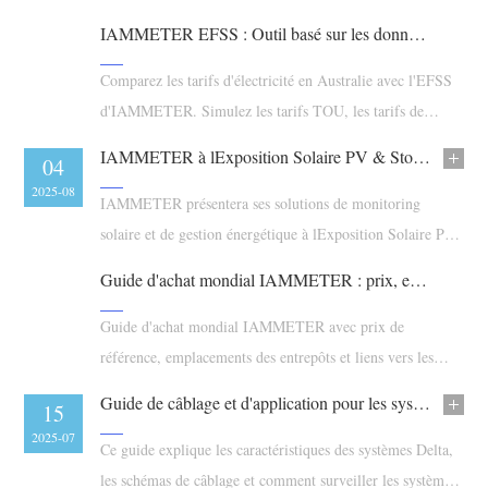
Chargeur EV
augmentant l'autoconsommation et en comparant les plans
IAMMETER EFSS : Outil basé sur les données pour trouver le plan d'électricité le moins cher
tarifaires.
Simulateur IAMMETER
Comparez les tarifs d'électricité en Australie avec l'EFSS
Compteur virtuel
d'IAMMETER. Simulez les tarifs TOU, les tarifs de
Système de prévision et de simulation énergétique
rachat solaire et trouvez le plan d'électricité le moins cher
IAMMETER à lExposition Solaire PV & Stockage dÉnergie de Guangzhou 2025
08
04
en utilisant des données de consommation réelles.
Applications
2025-08
2025-08
IAMMETER présentera ses solutions de monitoring
Moniteur d’énergie pour système solaire PV
Boutique
solaire et de gestion énergétique à lExposition Solaire PV
& Stockage dÉnergie de Guangzhou 2025,
Moniteur de consommation électrique
Ressources
Guide d'achat mondial IAMMETER : prix, entrepôts et plateformes en ligne
Système de contrôle du chauffage PV
Démarrage rapide du produit
Communauté
Guide d'achat mondial IAMMETER avec prix de
Domotique
Documentation
référence, emplacements des entrepôts et liens vers les
Programme contributeur
Solutions
boutiques en ligne pour vous aider à choisir l'option
Surveillance énergétique d’usine
Vidéo tutorielle
Guide de câblage et d'application pour les systèmes triphasés Delta avec le compteur d'énergie WEM3080TD
Centre des contributeurs
Contact
22
15
d'achat la plus économique.
FAQ
2025-07
2025-07
Activités IAMMETER
Ce guide explique les caractéristiques des systèmes Delta,
À propos de nous
Actualités
les schémas de câblage et comment surveiller les systèmes
Forum