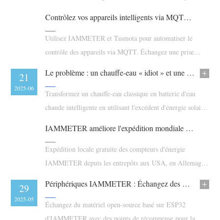
triphasés à 3 fils sans fil neutre.
Blogs
Contrôlez vos appareils intelligents via MQTT avec IAMMETER + Tasmota : obtenez des prises intelligentes gratuites dès maintenant !
App Store
Explorer le site
Utilisez IAMMETER et Tasmota pour automatiser le
contrôle des appareils via MQTT. Échangez une prise
Classement PV
intelligente gratuite avec vos points de récompense.
Le problème : un chauffe-eau « idiot » et une énergie solaire inutilisée
11
21
2025-07
2025-06
Transformez un chauffe-eau classique en batterie d'eau
chaude intelligente en utilisant l'excédent d'énergie solaire
avec des composants du commerce
IAMMETER améliore l'expédition mondiale : entrepôts locaux désormais disponibles aux USA, en Allemagne et en Australie
Expédition locale gratuite des compteurs d'énergie
IAMMETER depuis les entrepôts aux USA, en Allemagne
et en Australie. Livraison plus rapide pour les clients du
Périphériques IAMMETER : Échangez des Kits ESP32 Open-Source avec vos Points de Récompense
09
29
monde entier via Alibaba et Amazon.
2025-06
2025-05
Échangez du matériel open-source basé sur ESP32
d'IAMMETER avec des points de récompense pour la