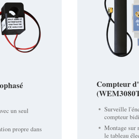
Compteur d'
nophasé
(WEM3080T
Surveille l'én
avec un seul
compteur bidi
Montage sur r
ation propre dans
le tableau éle