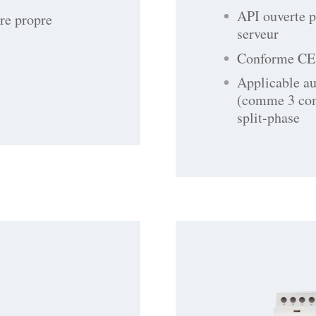
API ouverte p
tre propre
serveur
Conforme CE
Applicable a
(comme 3 com
split-phase