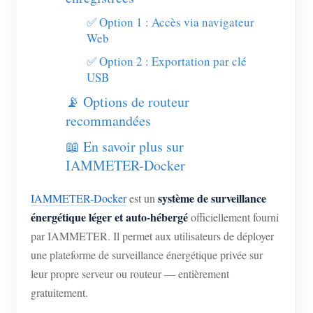
Chargeur EV
✅ Option 1 : Accès via navigateur
Simulateur IAMMETER
Web
Compteur virtuel
✅ Option 2 : Exportation par clé
USB
Système de prévision et de simulation énergétique
📡 Options de routeur
Applications
recommandées
Moniteur d’énergie pour système solaire PV
📖 En savoir plus sur
Boutique
IAMMETER-Docker
Moniteur de consommation électrique
Ressources
Système de contrôle du chauffage PV
système de surveillance
IAMMETER-Docker
est un
Démarrage rapide du produit
Communauté
énergétique léger et auto-hébergé
officiellement fourni
Domotique
Documentation
Programme contributeur
Solutions
par IAMMETER. Il permet aux utilisateurs de déployer
Surveillance énergétique d’usine
Vidéo tutorielle
une plateforme de surveillance énergétique privée sur
Centre des contributeurs
Contact
leur propre serveur ou routeur — entièrement
FAQ
Activités IAMMETER
À propos de nous
gratuitement.
Actualités
Forum