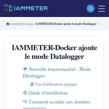
IAMMETER-Docker ajoute le mode Datalogger
IAMMETER
Blogs
Produits
Compteur d’énergie Wi-Fi monophasé (WEM3080)
IAMMETER-Docker ajoute
Compteur d’énergie Wi-Fi split-phase (WEM2067)
le mode Datalogger
Compteur d’énergie Wi-Fi triphasé (WEM3080T)
Compteur d’énergie Wi-Fi triphasé (WEM3046T)
🌟 Nouvelle fonctionnalité : Mode
Compteur d’énergie Wi-Fi triphasé (WEM3050T)
Datalogger
Contrôleur de puissance WiFi
📘 Cas d'utilisation typique
⚙️ Guide d'installation
IAMMETER Cloud Pro
📂 Comment accéder aux données
Service d’auto-hébergement
enregistrées